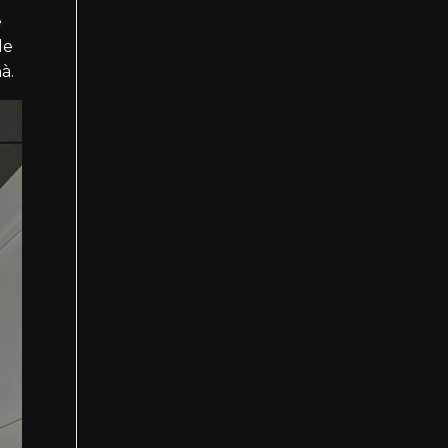
ê
le
à.