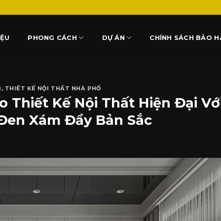
IỆU
PHONG CÁCH
DỰ ÁN
CHÍNH SÁCH BẢO 
I
,
THIẾT KẾ NỘI THẤT NHÀ PHỐ
Thiết Kế Nội Thất Hiện Đại Vớ
Đen Xám Đầy Bản Sắc