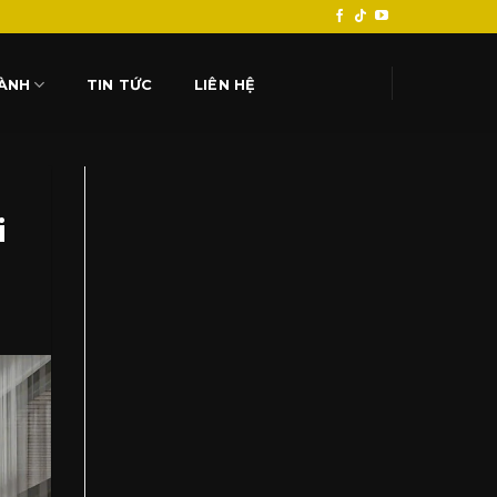
HÀNH
TIN TỨC
LIÊN HỆ
i