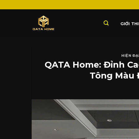
Skip
to
content
GIỚI TH
HIỆN ĐẠ
QATA Home: Đỉnh Cao 
Tông Màu 