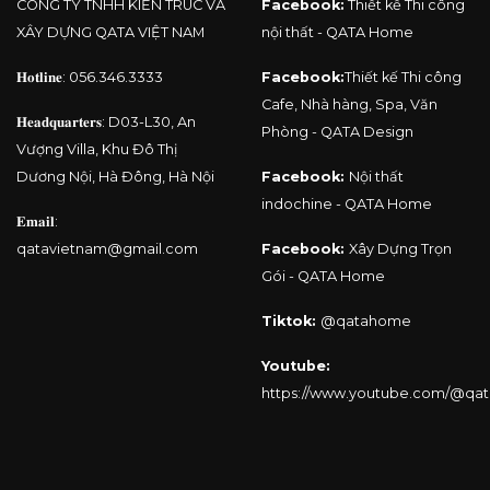
CÔNG TY TNHH KIẾN TRÚC VÀ
Facebook:
Thiết kế Thi công
XÂY DỰNG QATA VIỆT NAM
nội thất - QATA Home
𝐇𝐨𝐭𝐥𝐢𝐧𝐞:
056.346.3333
Facebook:
Thiết kế Thi công
Cafe, Nhà hàng, Spa, Văn
𝐇𝐞𝐚𝐝𝐪𝐮𝐚𝐫𝐭𝐞𝐫𝐬: D03-L30, An
Phòng - QATA Design
Vượng Villa, Khu Đô Thị
Dương Nội, Hà Đông, Hà Nội
Facebook:
Nội thất
indochine - QATA Home
𝐄𝐦𝐚𝐢𝐥:
qatavietnam@gmail.com
Facebook:
Xây Dựng Trọn
Gói - QATA Home
Tiktok:
@qatahome
Youtube:
https://www.youtube.com/@qa