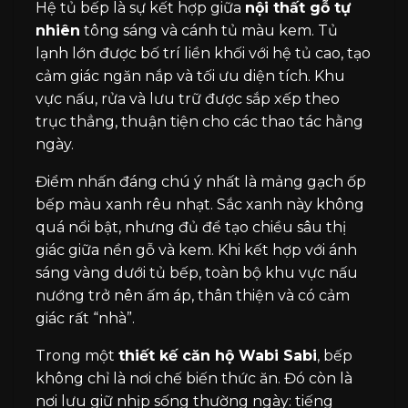
Hệ tủ bếp là sự kết hợp giữa
nội thất gỗ tự
nhiên
tông sáng và cánh tủ màu kem. Tủ
lạnh lớn được bố trí liền khối với hệ tủ cao, tạo
cảm giác ngăn nắp và tối ưu diện tích. Khu
vực nấu, rửa và lưu trữ được sắp xếp theo
trục thẳng, thuận tiện cho các thao tác hằng
ngày.
Điểm nhấn đáng chú ý nhất là mảng gạch ốp
bếp màu xanh rêu nhạt. Sắc xanh này không
quá nổi bật, nhưng đủ để tạo chiều sâu thị
giác giữa nền gỗ và kem. Khi kết hợp với ánh
sáng vàng dưới tủ bếp, toàn bộ khu vực nấu
nướng trở nên ấm áp, thân thiện và có cảm
giác rất “nhà”.
Trong một
thiết kế căn hộ Wabi Sabi
, bếp
không chỉ là nơi chế biến thức ăn. Đó còn là
nơi lưu giữ nhịp sống thường ngày: tiếng