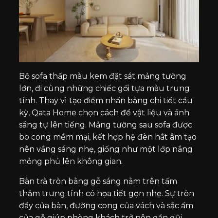
Bộ sofa thấp màu kem đặt sát mảng tường
lớn, đi cùng những chiếc gối tựa màu trung
tính. Thay vì tạo điểm nhấn bằng chi tiết cầu
kỳ, Qata Home chọn cách để vật liệu và ánh
sáng tự lên tiếng. Mảng tường sau sofa được
bo cong mềm mại, kết hợp hệ đèn hắt âm tạo
nên vầng sáng nhẹ, giống như một lớp nắng
mỏng phủ lên không gian.
Bàn trà tròn bằng gỗ sáng nằm trên tấm
thảm trung tính có họa tiết gợn nhẹ. Sự tròn
đầy của bàn, đường cong của vách và sắc ấm
của gỗ giúp phòng khách trở nên gần gũi,