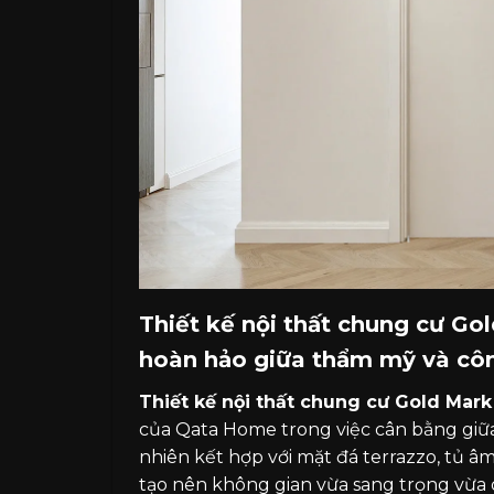
Thiết kế nội thất chung cư Go
hoàn hảo giữa thẩm mỹ và cô
Thiết kế nội thất chung cư Gold Mar
của Qata Home trong việc cân bằng giữa
nhiên kết hợp với mặt đá terrazzo, tủ â
tạo nên không gian vừa sang trọng vừa 