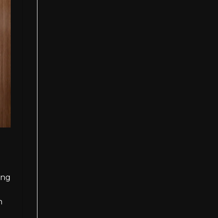
ăng
h