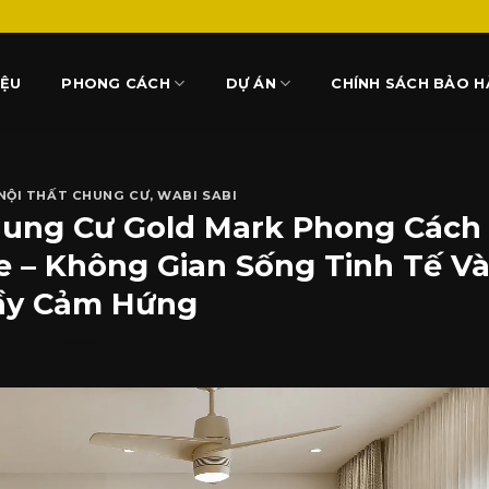
IỆU
PHONG CÁCH
DỰ ÁN
CHÍNH SÁCH BẢO 
 NỘI THẤT CHUNG CƯ
,
WABI SABI
Chung Cư Gold Mark Phong Cách
 – Không Gian Sống Tinh Tế V
ầy Cảm Hứng