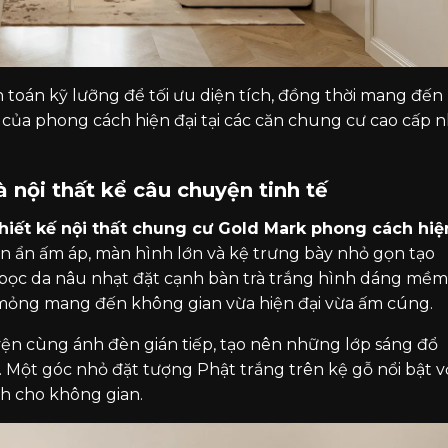
 toán kỹ lưỡng để tối ưu diện tích, đồng thời mang đến
ng của phong cách hiện đại tại các căn chung cư cao cấp 
 nội thất kể câu chuyện tinh tế
hiết kế nội thất chung cư Gold Mark phong cách hiệ
 đèn ẩn ấm áp, màn hình lớn và kệ trưng bày nhỏ gọn tạo
bọc da nâu nhạt đặt cạnh bàn trà trắng hình dáng mềm
i mỏng mang đến không gian vừa hiện đại vừa ấm cúng.
yện cùng ánh đèn gián tiếp, tạo nên những lớp sáng đổ
 Một góc nhỏ đặt tượng Phật trắng trên kệ gỗ nổi bật v
h cho không gian.