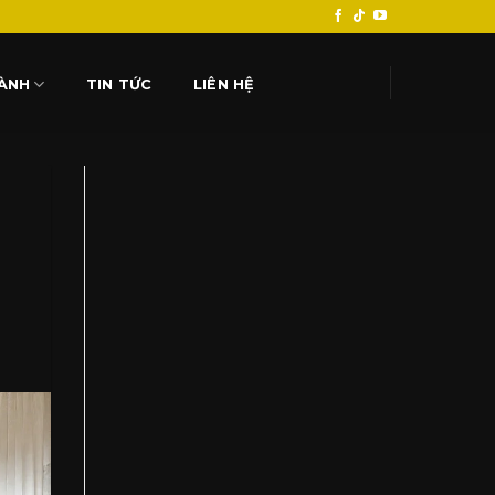
HÀNH
TIN TỨC
LIÊN HỆ
à