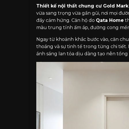
Thiết kế nội thất chung cư Gold Mark
vừa sang trọng vừa gần gũi, nơi mọi đư
đầy cảm hứng. Căn hộ do
Qata Home
th
màu trung tính ấm áp, đường cong mềm m
Ngay từ khoảnh khắc bước vào, căn ch
thoáng và sự tinh tế trong từng chi tiế
ánh sáng lan tỏa dịu dàng tạo nên tổng