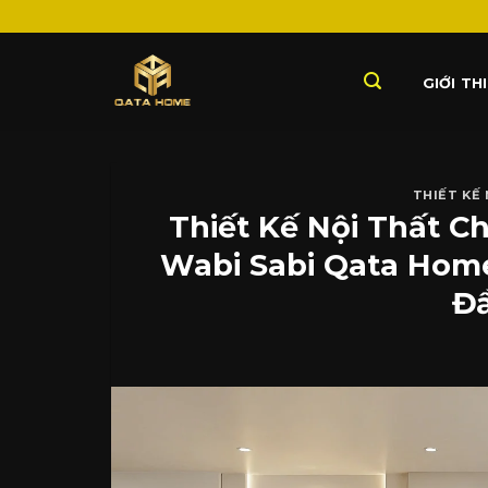
Skip
to
content
GIỚI TH
THIẾT KẾ
Thiết Kế Nội Thất 
Wabi Sabi Qata Home
Đ