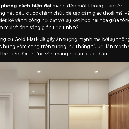
 phong cách hiện đại
mang đến một không gian sống
ờng nét đều được chăm chút để tạo cảm giác thoải mái v
iết kế và thi công nổi bật với sự kết hợp hài hòa giữa tô
ại và ánh sáng gián tiếp tinh tế.
ung cư Gold Mark đã gây ấn tượng mạnh mẽ bởi sự thôn
t. Những vòm cong trên tường, hệ thống tủ kệ liền mạch 
 thể hiện đại nhưng vẫn mang hơi ấm của tổ ấm.