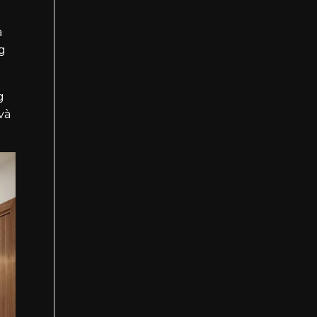
à
ng
g
và