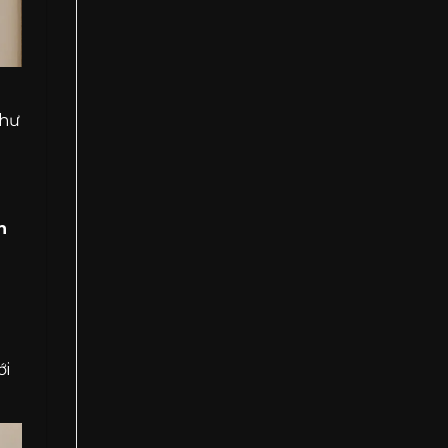
như
n
ới