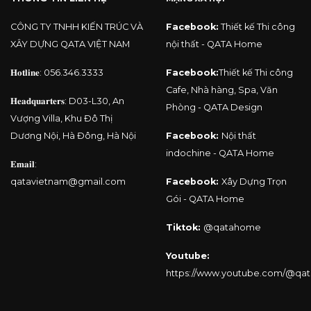
CÔNG TY TNHH KIẾN TRÚC VÀ
Facebook:
Thiết kế Thi công
XÂY DỰNG QATA VIỆT NAM
nội thất - QATA Home
𝐇𝐨𝐭𝐥𝐢𝐧𝐞:
056.346.3333
Facebook:
Thiết kế Thi công
Cafe, Nhà hàng, Spa, Văn
𝐇𝐞𝐚𝐝𝐪𝐮𝐚𝐫𝐭𝐞𝐫𝐬: D03-L30, An
Phòng - QATA Design
Vượng Villa, Khu Đô Thị
Dương Nội, Hà Đông, Hà Nội
Facebook:
Nội thất
indochine - QATA Home
𝐄𝐦𝐚𝐢𝐥:
qatavietnam@gmail.com
Facebook:
Xây Dựng Trọn
Gói - QATA Home
Tiktok:
@qatahome
Youtube:
https://www.youtube.com/@qa